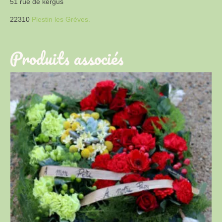
51 rue de kergus
22310
Plestin les Grèves.
Produits associés