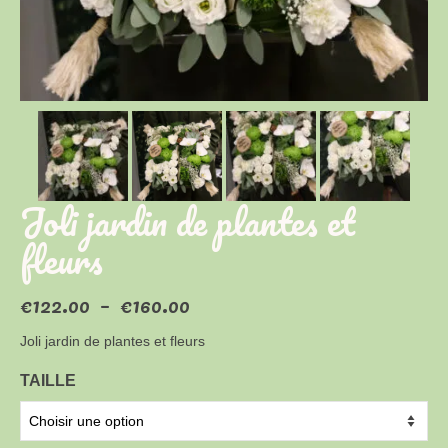
Joli jardin de plantes et
fleurs
Plage
€
122.00
–
€
160.00
de
prix :
Joli jardin de plantes et fleurs
€122.00
à
TAILLE
€160.00