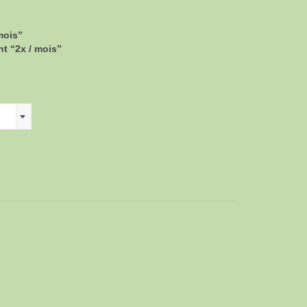
mois”
t “2x / mois”