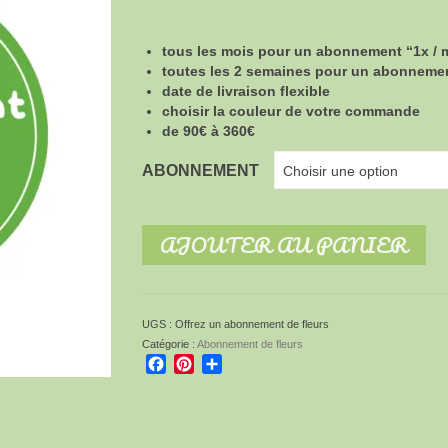
de
prix :
€90.00
tous les mois pour un abonnement “1x / 
à
toutes les 2 semaines pour un abonnemen
€360.00
date de livraison flexible
choisir la couleur de votre commande
de 90€ à 360€
ABONNEMENT
Choisir une option
AJOUTER AU PANIER
UGS :
Offrez un abonnement de fleurs
Catégorie :
Abonnement de fleurs
Facebook
Pinterest
Partager