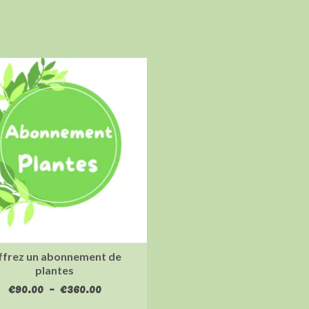
frez un abonnement de
plantes
Plage
€
90.00
–
€
360.00
de