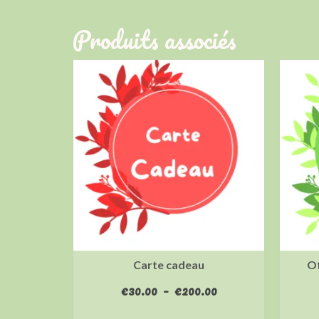
Produits associés
Carte cadeau
Of
Plage
€
30.00
–
€
200.00
de
CHOIX DES OPTIONS
prix :