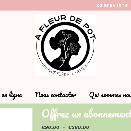
02 96 54 13 46
en ligne
Nous contacter
Qui sommes nou
Offrez un abonnement
Plage
€
90.00
–
€
360.00