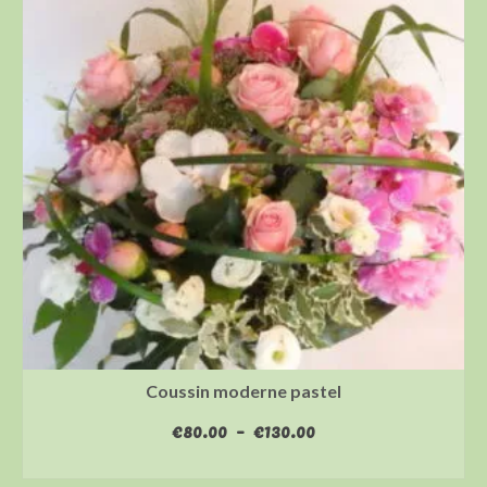
Coussin moderne pastel
Plage
€
80.00
–
€
130.00
de
CHOIX DES OPTIONS
prix :