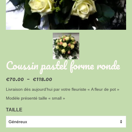
Coussin pastel forme ronde
Plage
€
70.00
–
€
118.00
de
prix :
Livraison dès aujourd’hui par votre fleuriste « A fleur de pot »
€70.00
Modèle présenté taille « small »
à
€118.00
TAILLE