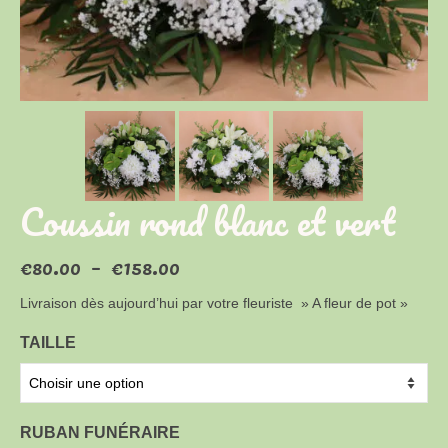
Coussin rond blanc et vert
Plage
€
80.00
–
€
158.00
de
prix :
Livraison dès aujourd’hui par votre fleuriste » A fleur de pot »
€80.00
à
TAILLE
€158.00
RUBAN FUNÉRAIRE