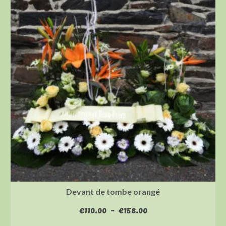
Devant de tombe orangé
Plage
€
110.00
–
€
158.00
de
CHOIX DES OPTIONS