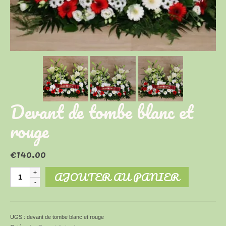
Devant de tombe blanc et
rouge
€
140.00
quantité
AJOUTER AU PANIER
de
Devant
de
tombe
UGS :
devant de tombe blanc et rouge
blanc