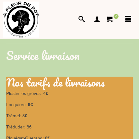
0
Service livraison
Nos tarifs de livraisons
Plestin les grèves: 4
€
Locquirec:
9€
Trémel: 8
€
Tréduder: 8
€
Plouégat-Guerand: 8
€