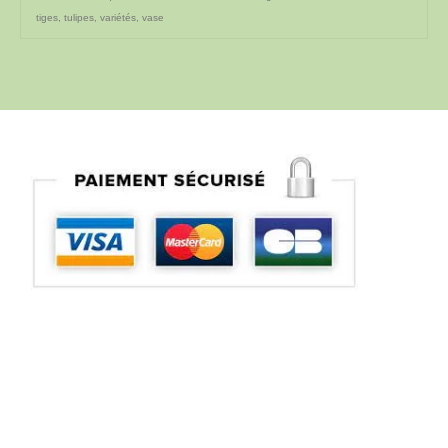
tiges
,
tulipes
,
variétés
,
vase
Suivez vous sur nos réseaux