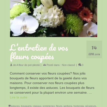
L’entretien de vos
14
fleurs coupées
AVR 2018
de
A fleur de pot-plestin
|
Posté dans :
Non classé
|
0
Comment conserver vos fleurs coupées? Nos jolis
bouquets de fleurs apportent de la gaieté dans vos
maisons. Pour conserver nos fleurs coupées plus
longtemps, il existe des astuces. Les bouquets de fleurs
se conservent pour la plupart environ une semaine. …
Lire la suite
astuces
,
bouquets
,
ciseaux
,
entretenez
,
fleurs
,
gerbera
,
hortensia
,
sécateurs
,