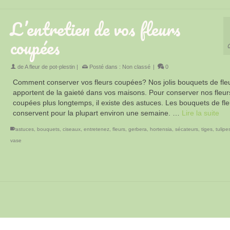
L’entretien de vos fleurs
coupées
de
A fleur de pot-plestin
|
Posté dans :
Non classé
|
0
Comment conserver vos fleurs coupées? Nos jolis bouquets de fle
apportent de la gaieté dans vos maisons. Pour conserver nos fleur
coupées plus longtemps, il existe des astuces. Les bouquets de fle
conservent pour la plupart environ une semaine. …
Lire la suite
astuces
,
bouquets
,
ciseaux
,
entretenez
,
fleurs
,
gerbera
,
hortensia
,
sécateurs
,
tiges
,
tulipe
vase