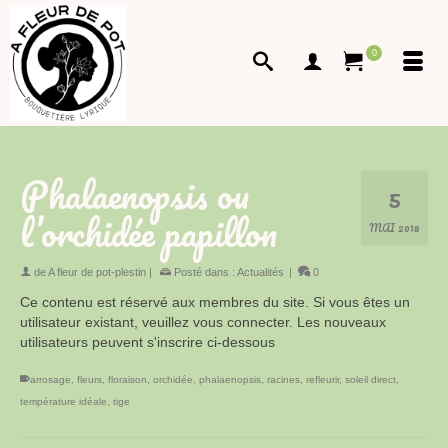
0
Phalaenopsis ou
5
l’orchidée papillon
MAI 2018
de
A fleur de pot-plestin
|
Posté dans :
Actualités
|
0
Ce contenu est réservé aux membres du site. Si vous êtes un
utilisateur existant, veuillez vous connecter. Les nouveaux
utilisateurs peuvent s'inscrire ci-dessous
arrosage
,
fleurs
,
floraison
,
orchidée
,
phalaenopsis
,
racines
,
refleurir
,
soleil direct
,
température idéale
,
tige