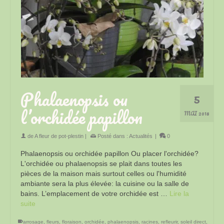
Phalaenopsis ou
5
l’orchidée papillon
MAI 2018
de
A fleur de pot-plestin
|
Posté dans :
Actualités
|
0
Phalaenopsis ou orchidée papillon Ou placer l'orchidée?
L'orchidée ou phalaenopsis se plait dans toutes les
pièces de la maison mais surtout celles ou l'humidité
ambiante sera la plus élevée: la cuisine ou la salle de
bains. L’emplacement de votre orchidée est …
Lire la
suite
arrosage
,
fleurs
,
floraison
,
orchidée
,
phalaenopsis
,
racines
,
refleurir
,
soleil direct
,