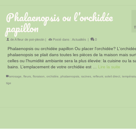
Phalaenopsis ou l’orchidée
papillon
M
de
A fleur de pot-plestin
|
Posté dans :
Actualités
|
0
Phalaenopsis ou orchidée papillon Ou placer l'orchidée? L'orchidé
phalaenopsis se plait dans toutes les pièces de la maison mais sur
celles ou l'humidité ambiante sera la plus élevée: la cuisine ou la s
bains. L’emplacement de votre orchidée est …
Lire la suite
arrosage
,
fleurs
,
floraison
,
orchidée
,
phalaenopsis
,
racines
,
refleurir
,
soleil direct
,
températu
tige