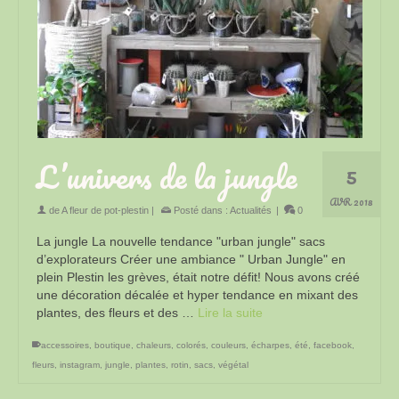
L’univers de la jungle
5
AVR 2018
de
A fleur de pot-plestin
|
Posté dans :
Actualités
|
0
La jungle La nouvelle tendance "urban jungle" sacs
d’explorateurs Créer une ambiance " Urban Jungle" en
plein Plestin les grèves, était notre défit! Nous avons créé
une décoration décalée et hyper tendance en mixant des
plantes, des fleurs et des …
Lire la suite
accessoires
,
boutique
,
chaleurs
,
colorés
,
couleurs
,
écharpes
,
été
,
facebook
,
fleurs
,
instagram
,
jungle
,
plantes
,
rotin
,
sacs
,
végétal