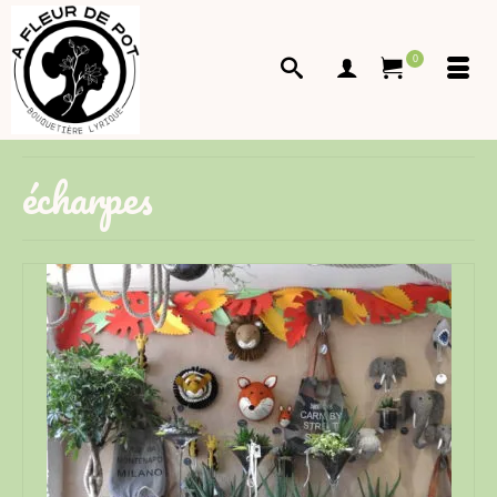
0
écharpes