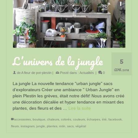
L’univers de la jungle
5
AVR 2018
de
A fleur de pot-plestin
|
Posté dans :
Actualités
|
0
La jungle La nouvelle tendance "urban jungle" sacs
d’explorateurs Créer une ambiance " Urban Jungle" en
plein Plestin les grèves, était notre défit! Nous avons créé
une décoration décalée et hyper tendance en mixant des
plantes, des fleurs et des …
Lire la suite
accessoires
,
boutique
,
chaleurs
,
colorés
,
couleurs
,
écharpes
,
été
,
facebook
,
fleurs
,
instagram
,
jungle
,
plantes
,
rotin
,
sacs
,
végétal