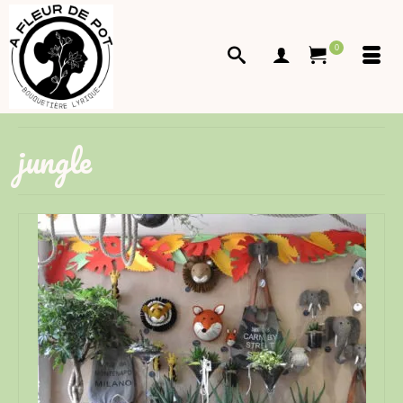
0
jungle