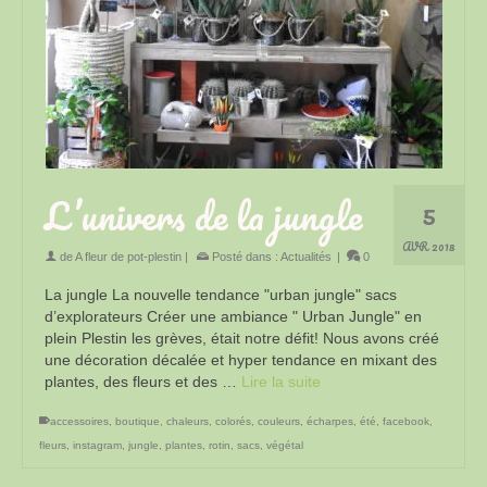
L’univers de la jungle
5
AVR 2018
de
A fleur de pot-plestin
|
Posté dans :
Actualités
|
0
La jungle La nouvelle tendance "urban jungle" sacs
d’explorateurs Créer une ambiance " Urban Jungle" en
plein Plestin les grèves, était notre défit! Nous avons créé
une décoration décalée et hyper tendance en mixant des
plantes, des fleurs et des …
Lire la suite
accessoires
,
boutique
,
chaleurs
,
colorés
,
couleurs
,
écharpes
,
été
,
facebook
,
fleurs
,
instagram
,
jungle
,
plantes
,
rotin
,
sacs
,
végétal